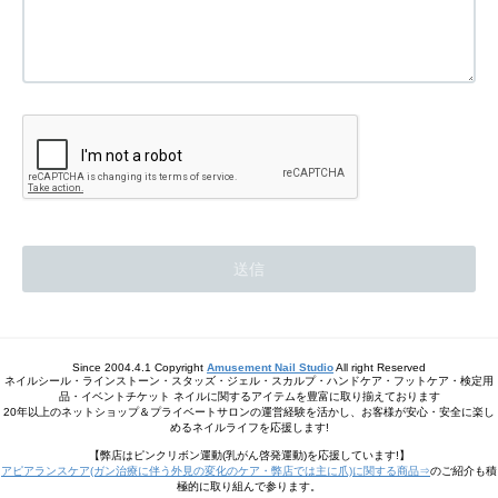
Since 2004.4.1 Copyright
Amusement Nail Studio
All right Reserved
ネイルシール・ラインストーン・スタッズ・ジェル・スカルプ・ハンドケア・フットケア・検定用
品・イベントチケット ネイルに関するアイテムを豊富に取り揃えております
20年以上のネットショップ＆プライベートサロンの運営経験を活かし、お客様が安心・安全に楽し
めるネイルライフを応援します!
【弊店はピンクリボン運動(乳がん啓発運動)を応援しています!】
アピアランスケア(ガン治療に伴う外見の変化のケア・弊店では主に爪)に関する商品⇒
のご紹介も積
極的に取り組んで参ります。